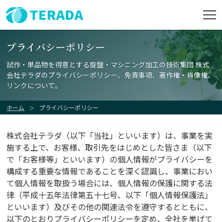
会社情報
プライバシーポリシー
試作・単品物を得意とする旋盤・マシニング加工の技術集団
株式
会社概要
会社テラダのプライバシーポリシー、免責事項、著作権・肖像権、
リンクについて。
組織概要
ホーム
プライバシーポリシー
沿革
株式会社テラダ（以下「当社」といいます）は、事業を実
施する上で、お客様、取引先をはじめとした皆さま（以下
で「お客様等」といいます）の個人情報がプライバシーを
アクセス
構成する重要な情報であることを深く認識し、事業におい
て個人情報を取扱う場合には、個人情報の保護に関する法
精密金属部品加工
律（平成十五年法律第五十七号、以下「個人情報保護法」
といいます）及びその他の関連法令を遵守するとともに、
以下のとおりプライバシーポリシーを定め、全社を挙げて