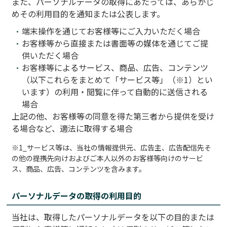
また、パーソナルデータの取得にあたっては、あらかじ
めその利用目的を通知または公表します。
保有設備
端末操作を通じてお客様等にご入力いただく場合
お客様等から直接または書面等の媒体を通じてご提
よくあるご質問
供いただく場合
お客様等によるサービス、商品、広告、コンテンツ
お問い合わせ
（以下これらをまとめて「サービス等」（※1）とい
います）の利用・閲覧に伴って自動的に送信される
場合
上記の他、お客様等の同意を得た第三者から提供を受け
る場合など、適法に取得する場合
※1_サービス等は、当社の情報提供元、広告主、広告配信先そ
の他の提携先向けおよびご本人以外のお客様等向けのサービ
ス、商品、広告、コンテンツを含みます。
パーソナルデータの取得の利用目的
当社は、取得したパーソナルデータを以下の目的または