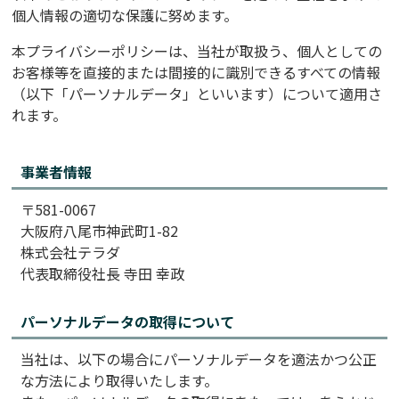
旋盤加工
個人情報の適切な保護に努めます。
本プライバシーポリシーは、当社が取扱う、個人としての
超薄物旋盤加工
お客様等を直接的または間接的に識別できるすべての情報
（以下「パーソナルデータ」といいます）について適用さ
マシニング加工
れます。
溶接技術
事業者情報
〒581-0067
検査・品質管理
大阪府八尾市神武町1-82
株式会社テラダ
協力会社について
代表取締役社長 寺田 幸政
パーソナルデータの取得について
クライオスタット
当社は、以下の場合にパーソナルデータを適法かつ公正
テラダの加工技術
な方法により取得いたします。