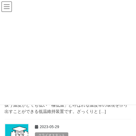
コ
ナ
Dr.Tのなんとなく極低温
ン
ビ
テ
ゲ
ン
ー
2023年5月
ツ
シ
へ
ョ
ス
ン
HOME
2023年5月
キ
に
ッ
移
プ
動
2023-05-29
クライオスタット
テラダの作るクライオスタット
テラダはクライオスタットのメーカーですが、冷蔵庫や魔法瓶を
作るわけではありません。 テラダが作るクライオスタットは取り
扱う温度がとても低い「極低温」と呼ばれる温度帯の環境を作り
出すことができる低温維持装置です。ざっくりと […]
2023-05-29
クライオスタット